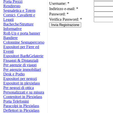
Porta Prezzi
Username: *
Rendiresto
Indirizzo e-mail: *
Segnaletica e Totem
Password: *
Cornici, Cavalletti e
Verifica Password: *
Leggii
Bacheche/Strutture
Informative
Roll-Up e porta banner
Bandiere
Colonnine Segnapercorso
Espositori per Fiere ed
Eventi
Espositori Bar&Gelaterie
Fissaggi & Distanziali
Per agenzie di viaggi
Per agenzie immobiliari
Desk e Podio
Espositori per negozi
Espositori in plexiglass
Per negozi di ottica
Personalizzati e su misura
Contenitori in Plexiglass
Porta Telefonini
Paracolpi in Plexiglass
Deflettori in Plexiglass